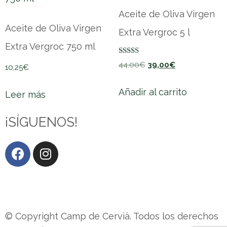
Aceite de Oliva Virgen
Aceite de Oliva Virgen
Extra Vergroc 5 l
Extra Vergroc 750 ml
Valorado con
44,00
€
39,00
€
10,25
€
5.00
de 5
Añadir al carrito
Leer más
¡SÍGUENOS!
Canal ético y sugerencias
© Copyright Camp de Cervià. Todos los derechos