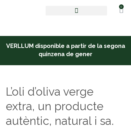
0
Oli d’oliva verge extra
VERLLUM disponible a partir de la segona
quinzena de gener
L’oli d’oliva verge
extra, un producte
autèntic, natural i sa.