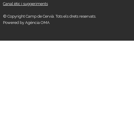
Canal ètic i suggeriments
© Copyright Camp de Cervià. Tots els drets reservats.
Powered by
Agència OMA