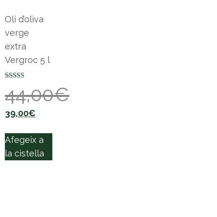
Oli d’oliva
verge
extra
Vergroc 5 l
Puntuat amb
44,00
€
5.00
de 5
39,00
€
Afegeix a
la cistella