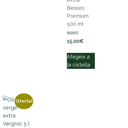
Besses
Premium
500 ml
Puntuat amb
15,00
€
5.00
de 5
Afegeix a
la cistella
Oferta!