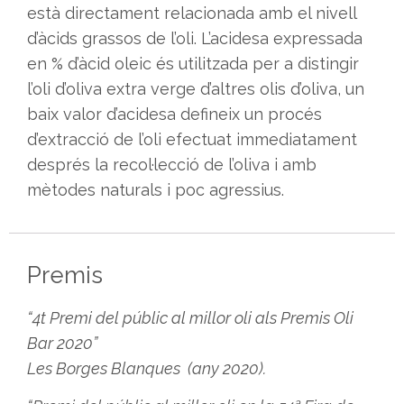
està directament relacionada amb el nivell
d’àcids grassos de l’oli. L’acidesa expressada
en % d’àcid oleic és utilitzada per a distingir
l’oli d’oliva extra verge d’altres olis d’oliva, un
baix valor d’acidesa defineix un procés
d’extracció de l’oli efectuat immediatament
després la recol·lecció de l’oliva i amb
mètodes naturals i poc agressius.
Premis
“4t Premi del públic al millor oli als Premis Oli
Bar 2020”
Les Borges Blanques (any 2020).