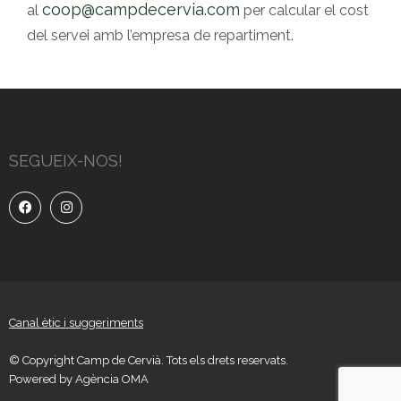
coop@campdecervia.com
al
per calcular el cost
del servei amb l’empresa de repartiment.
SEGUEIX-NOS!
Canal ètic i suggeriments
© Copyright Camp de Cervià. Tots els drets reservats.
Powered by
Agència OMA