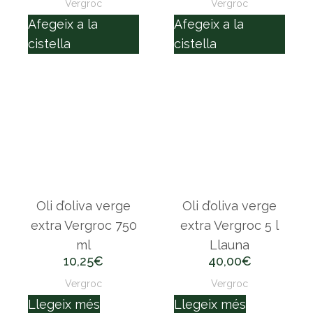
Vergroc
Vergroc
Afegeix a la
Afegeix a la
cistella
cistella
Oli d’oliva verge
Oli d’oliva verge
extra Vergroc 750
extra Vergroc 5 l
ml
Llauna
10,25
€
40,00
€
Vergroc
Vergroc
Llegeix més
Llegeix més