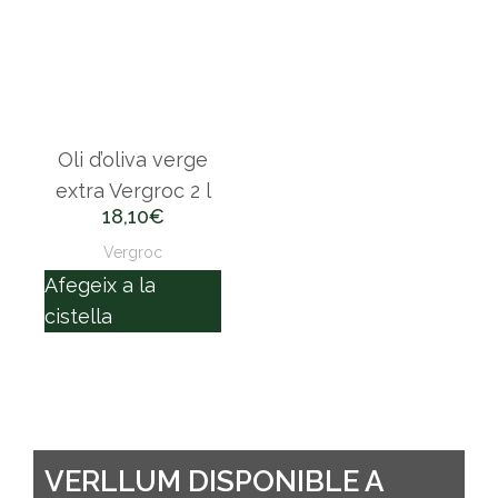
Oli d’oliva verge
extra Vergroc 2 l
18,10
€
Vergroc
Afegeix a la
cistella
VERLLUM DISPONIBLE A