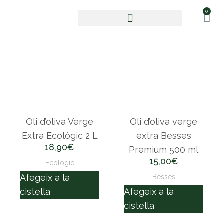
0
Oli d’oliva verge extra
Oli d’oliva Verge
Oli d’oliva verge
Extra Ecològic 2 L
extra Besses
18,90
€
Premium 500 ml
15,00
€
Ecològic
Afegeix a la
Besses
cistella
Afegeix a la
cistella