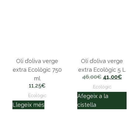
Oli d’oliva verge
Oli d’oliva verge
extra Ecològic 750
extra Ecològic 5 L
46,00
€
41,00
€
ml
11,25
€
Ecològic
Afegeix a la
Ecològic
Llegeix més
cistella