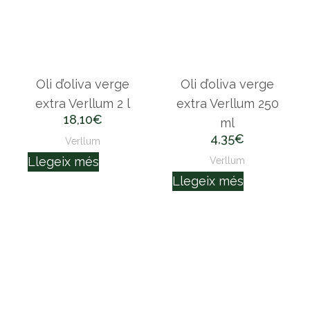
Oli d’oliva verge
Oli d’oliva verge
extra Verllum 2 l
extra Verllum 250
18,10
€
ml
4,35
€
Verllum
Llegeix més
Verllum
Llegeix més